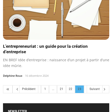
L’entrepreneuriat : un guide pour la création
d’entreprise
EN BREF Idée d’entreprise : naissance d’un projet à partir d’une
idée mûrie.
Delphine Roux
16 décembre 2024
Précédent
1
...
21
22
23
Suivant
NEWSLETTER