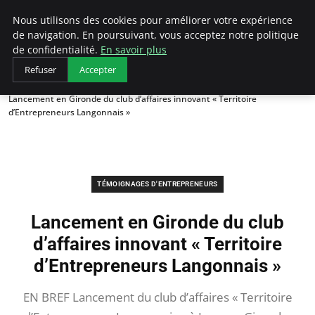
LECFCM
Nous utilisons des cookies pour améliorer votre expérience
de navigation. En poursuivant, vous acceptez notre politique
de confidentialité.
En savoir plus
Refuser
Accepter
Accueil
Témoignages d'entrepreneurs
Lancement en Gironde du club d’affaires innovant « Territoire
d’Entrepreneurs Langonnais »
TÉMOIGNAGES D'ENTREPRENEURS
Lancement en Gironde du club
d’affaires innovant « Territoire
d’Entrepreneurs Langonnais »
EN BREF Lancement du club d’affaires « Territoire