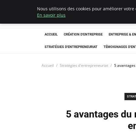
Nous utilisons des cookies pour améliorer votre 
LECFCM
En savoir plus
ACCUEIL
CRÉATION D'ENTREPRISE
ENTREPRISE & E
STRATÉGIES D'ENTREPRENEURIAT
TÉMOIGNAGES D'EN
Accueil
Stratégies d'entrepreneuriat
5 avantages 
STRA
5 avantages du 
e