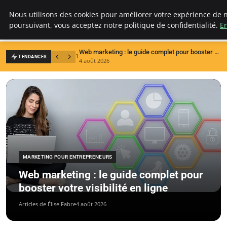
LECFCM
Nous utilisons des cookies pour améliorer votre expérience de n
poursuivant, vous acceptez notre politique de confidentialité.
En
Web marketing : le guide complet pour booster votre visibilité en ligne
1
2
TENDANCES
4 août 2026
3
MARKETING POUR ENTREPRENEURS
Web marketing : le guide complet pour
booster votre visibilité en ligne
Articles de Élise Fabre
4 août 2026