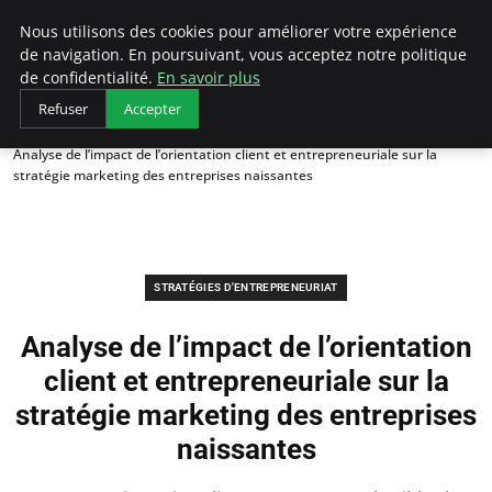
LECFCM
Nous utilisons des cookies pour améliorer votre expérience
de navigation. En poursuivant, vous acceptez notre politique
de confidentialité.
En savoir plus
Refuser
Accepter
Accueil
Stratégies d'entrepreneuriat
Analyse de l’impact de l’orientation client et entrepreneuriale sur la
stratégie marketing des entreprises naissantes
STRATÉGIES D'ENTREPRENEURIAT
Analyse de l’impact de l’orientation
client et entrepreneuriale sur la
stratégie marketing des entreprises
naissantes