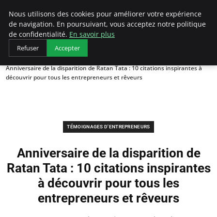
LECFCM
Nous utilisons des cookies pour améliorer votre expérience
de navigation. En poursuivant, vous acceptez notre politique
de confidentialité.
En savoir plus
Refuser
Accepter
Accueil
Témoignages d'entrepreneurs
Anniversaire de la disparition de Ratan Tata : 10 citations inspirantes à
découvrir pour tous les entrepreneurs et rêveurs
TÉMOIGNAGES D'ENTREPRENEURS
Anniversaire de la disparition de
Ratan Tata : 10 citations inspirantes
à découvrir pour tous les
entrepreneurs et rêveurs