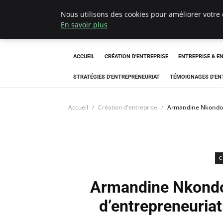
Nous utilisons des cookies pour améliorer votre 
LECFCM
En savoir plus
ACCUEIL
CRÉATION D'ENTREPRISE
ENTREPRISE & E
STRATÉGIES D'ENTREPRENEURIAT
TÉMOIGNAGES D'EN
Accueil
Création d'entreprise
Armandine Nkondock
C
Armandine Nkondoc
d’entrepreneuriat