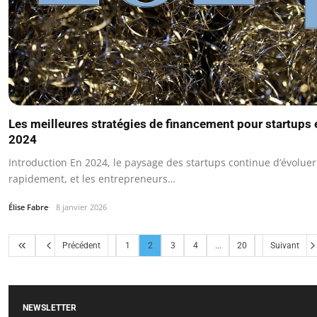
Les meilleures stratégies de financement pour startups 
2024
Introduction En 2024, le paysage des startups continue d’évoluer
rapidement, et les entrepreneurs…
Élise Fabre
8 janvier 2026
Précédent
1
2
3
4
...
20
Suivant
NEWSLETTER