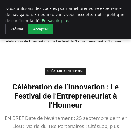
LECFCM
Nous utilisons des cookies pour améliorer votre expérience
de navigation. En poursuivant, vous acceptez notre politique
de confidentialité.
En savoir plus
Refuser
Accepter
Accueil
Création d'entreprise
Célébration de l’Innovation : Le Festival de l’Entrepreneuriat à l’Honneur
CRÉATION D'ENTREPRISE
Célébration de l’Innovation : Le
Festival de l’Entrepreneuriat à
l’Honneur
EN BREF Date de l’événement : 25 septembre dernier
Lieu : Mairie du 18e Partenaires : CitésLab, plus