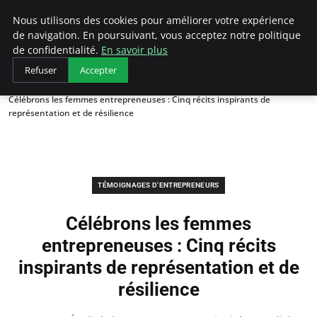
LECFCM
Nous utilisons des cookies pour améliorer votre expérience
de navigation. En poursuivant, vous acceptez notre politique
de confidentialité.
En savoir plus
Refuser
Accepter
Accueil
Témoignages d'entrepreneurs
Célébrons les femmes entrepreneuses : Cinq récits inspirants de
représentation et de résilience
TÉMOIGNAGES D'ENTREPRENEURS
Célébrons les femmes
entrepreneuses : Cinq récits
inspirants de représentation et de
résilience