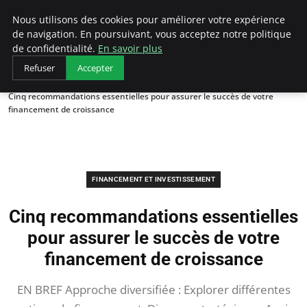
LECFCM
Nous utilisons des cookies pour améliorer votre expérience
de navigation. En poursuivant, vous acceptez notre politique
de confidentialité.
En savoir plus
Refuser
Accepter
Accueil
Financement et investissement
Cinq recommandations essentielles pour assurer le succès de votre
financement de croissance
FINANCEMENT ET INVESTISSEMENT
Cinq recommandations essentielles
pour assurer le succès de votre
financement de croissance
EN BREF Approche diversifiée : Explorer différentes