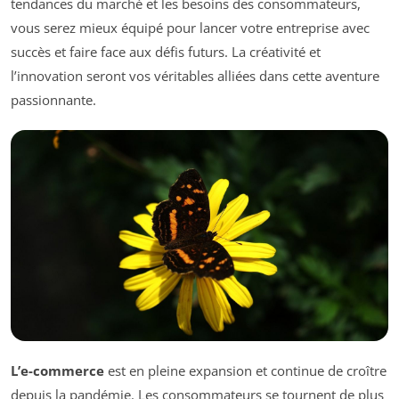
tendances du marché et les besoins des consommateurs,
vous serez mieux équipé pour lancer votre entreprise avec
succès et faire face aux défis futurs. La créativité et
l’innovation seront vos véritables alliées dans cette aventure
passionnante.
L’e-commerce
est en pleine expansion et continue de croître
depuis la pandémie. Les consommateurs se tournent de plus