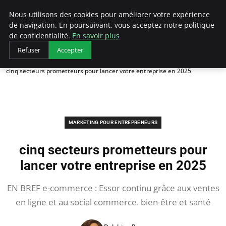
LECFCM
Nous utilisons des cookies pour améliorer votre expérience
de navigation. En poursuivant, vous acceptez notre politique
de confidentialité.
En savoir plus
Refuser
Accepter
Accueil
Marketing pour entrepreneurs
cinq secteurs prometteurs pour lancer votre entreprise en 2025
MARKETING POUR ENTREPRENEURS
cinq secteurs prometteurs pour
lancer votre entreprise en 2025
EN BREF e-commerce : Essor continu grâce aux ventes
en ligne et au social commerce. bien-être et santé