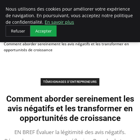
LECFCM
Nous utilisons des cookies pour améliorer votre expérience
de navigation. En poursuivant, vous acceptez notre politique
de confidentialité.
En savoir plus
Refuser
Accepter
Accueil
Témoignages d'entrepreneurs
Comment aborder sereinement les avis négatifs et les transformer en
opportunités de croissance
TÉMOIGNAGES D'ENTREPRENEURS
Comment aborder sereinement les
avis négatifs et les transformer en
opportunités de croissance
EN BREF Évaluer la légitimité des avis négatifs.