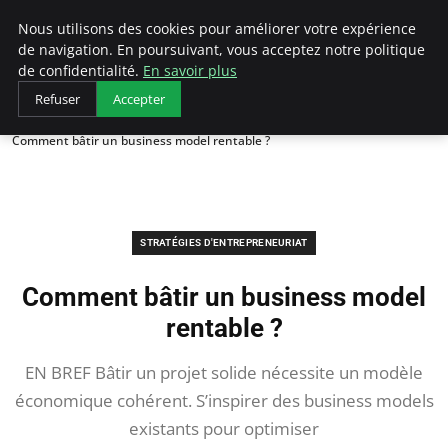
LECFCM
Nous utilisons des cookies pour améliorer votre expérience
de navigation. En poursuivant, vous acceptez notre politique
de confidentialité.
En savoir plus
Refuser
Accepter
Accueil
Stratégies d'entrepreneuriat
Comment bâtir un business model rentable ?
STRATÉGIES D'ENTREPRENEURIAT
Comment bâtir un business model
rentable ?
EN BREF Bâtir un projet solide nécessite un modèle
économique cohérent. S’inspirer des business models
existants pour optimiser