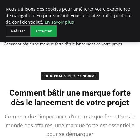
LECFCM
Nous utilisons des cookies pour améliorer votre expérience
de navigation. En poursuivant, vous acceptez notre politique
de confidentialité.
En savoir plus
Refuser
Accepter
Accueil
Entreprise & Entrepreneuriat
Comment bâtir une marque forte dès le lancement de votre projet
ENTREPRISE & ENTREPRENEURIAT
Comment bâtir une marque forte
dès le lancement de votre projet
Comprendre l’importance d’une marque forte Dans le
monde des affaires, une marque forte est essentielle
pour se démarquer