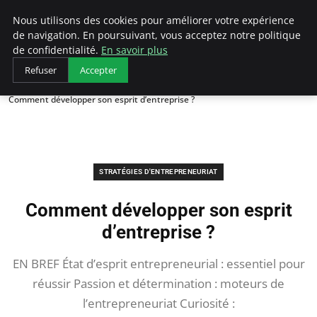
LECFCM
Nous utilisons des cookies pour améliorer votre expérience
de navigation. En poursuivant, vous acceptez notre politique
de confidentialité.
En savoir plus
Refuser
Accepter
Accueil
Stratégies d'entrepreneuriat
Comment développer son esprit d’entreprise ?
STRATÉGIES D'ENTREPRENEURIAT
Comment développer son esprit
d’entreprise ?
EN BREF État d’esprit entrepreneurial : essentiel pour
réussir Passion et détermination : moteurs de
l’entrepreneuriat Curiosité :