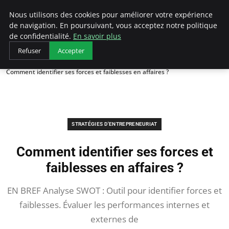
LECFCM
Nous utilisons des cookies pour améliorer votre expérience
de navigation. En poursuivant, vous acceptez notre politique
de confidentialité.
En savoir plus
Refuser
Accepter
Accueil
Stratégies d'entrepreneuriat
Comment identifier ses forces et faiblesses en affaires ?
STRATÉGIES D'ENTREPRENEURIAT
Comment identifier ses forces et
faiblesses en affaires ?
EN BREF Analyse SWOT : Outil pour identifier forces et
faiblesses. Évaluer les performances internes et
externes de