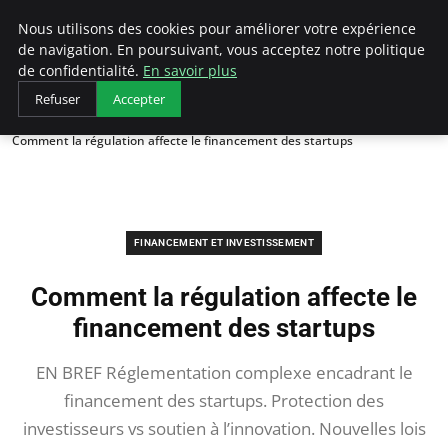
LECFCM
Nous utilisons des cookies pour améliorer votre expérience
de navigation. En poursuivant, vous acceptez notre politique
de confidentialité.
En savoir plus
Refuser
Accepter
Accueil
Financement et investissement
Comment la régulation affecte le financement des startups
FINANCEMENT ET INVESTISSEMENT
Comment la régulation affecte le
financement des startups
EN BREF Réglementation complexe encadrant le
financement des startups. Protection des
investisseurs vs soutien à l’innovation. Nouvelles lois