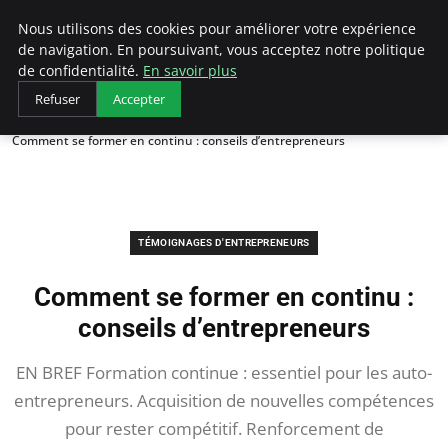
LECFCM
Nous utilisons des cookies pour améliorer votre expérience
de navigation. En poursuivant, vous acceptez notre politique
de confidentialité.
En savoir plus
Refuser
Accepter
Accueil
Témoignages d'entrepreneurs
Comment se former en continu : conseils d’entrepreneurs
TÉMOIGNAGES D'ENTREPRENEURS
Comment se former en continu :
conseils d’entrepreneurs
EN BREF Formation continue : essentiel pour les auto-
entrepreneurs. Acquisition de nouvelles compétences
pour rester compétitif. Renforcement de