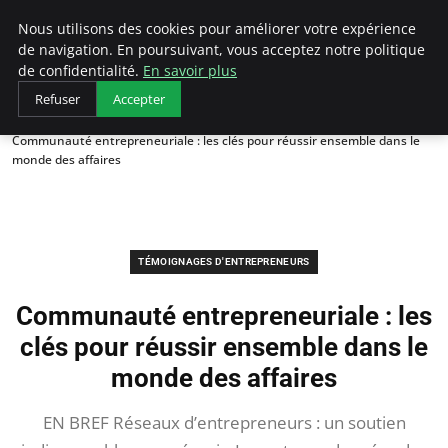
LECFCM
Nous utilisons des cookies pour améliorer votre expérience
de navigation. En poursuivant, vous acceptez notre politique
de confidentialité.
En savoir plus
Refuser
Accepter
Accueil
Témoignages d'entrepreneurs
Communauté entrepreneuriale : les clés pour réussir ensemble dans le
monde des affaires
TÉMOIGNAGES D'ENTREPRENEURS
Communauté entrepreneuriale : les
clés pour réussir ensemble dans le
monde des affaires
EN BREF Réseaux d’entrepreneurs : un soutien