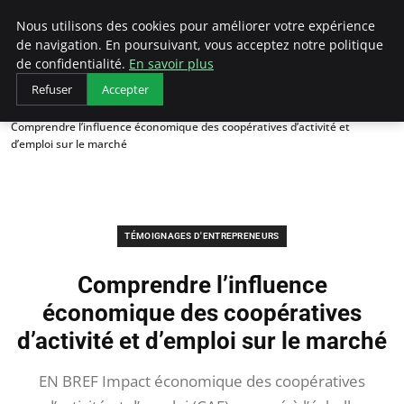
LECFCM
Nous utilisons des cookies pour améliorer votre expérience
de navigation. En poursuivant, vous acceptez notre politique
de confidentialité.
En savoir plus
Refuser
Accepter
Accueil
Témoignages d'entrepreneurs
Comprendre l’influence économique des coopératives d’activité et
d’emploi sur le marché
TÉMOIGNAGES D'ENTREPRENEURS
Comprendre l’influence
économique des coopératives
d’activité et d’emploi sur le marché
EN BREF Impact économique des coopératives