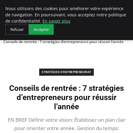
LECFCM
Nous utilisons des cookies pour améliorer votre expérience
de navigation. En poursuivant, vous acceptez notre politique
de confidentialité.
En savoir plus
Refuser
Accepter
Accueil
Stratégies d'entrepreneuriat
Conseils de rentrée : 7 stratégies d’entrepreneurs pour réussir l’année
STRATÉGIES D'ENTREPRENEURIAT
Conseils de rentrée : 7 stratégies
d’entrepreneurs pour réussir
l’année
EN BREF Définir votre vision: Établissez un plan clair
pour orienter votre année. Gestion du temps: