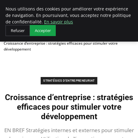
LECFCM
Nous utilisons des cookies pour améliorer votre expérience
de navigation. En poursuivant, vous acceptez notre politique
de confidentialité.
En savoir plus
Refuser
Accepter
Accueil
Stratégies d'entrepreneuriat
Croissance d’entreprise : stratégies efficaces pour stimuler votre
développement
STRATÉGIES D'ENTREPRENEURIAT
Croissance d’entreprise : stratégies
efficaces pour stimuler votre
développement
EN BREF Stratégies internes et externes pour stimuler