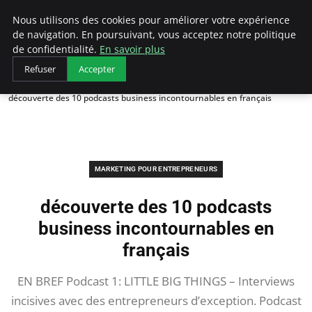
LECFCM
Nous utilisons des cookies pour améliorer votre expérience
de navigation. En poursuivant, vous acceptez notre politique
de confidentialité.
En savoir plus
Refuser
Accepter
Accueil
Marketing pour entrepreneurs
découverte des 10 podcasts business incontournables en français
MARKETING POUR ENTREPRENEURS
découverte des 10 podcasts
business incontournables en
français
EN BREF Podcast 1: LITTLE BIG THINGS – Interviews
incisives avec des entrepreneurs d’exception. Podcast