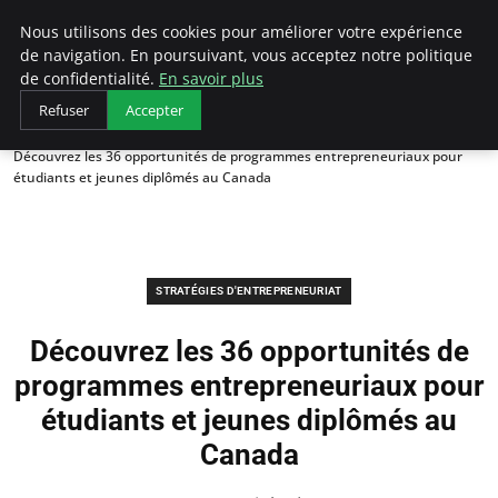
LECFCM
Nous utilisons des cookies pour améliorer votre expérience
de navigation. En poursuivant, vous acceptez notre politique
de confidentialité.
En savoir plus
Refuser
Accepter
Accueil
Stratégies d'entrepreneuriat
Découvrez les 36 opportunités de programmes entrepreneuriaux pour
étudiants et jeunes diplômés au Canada
STRATÉGIES D'ENTREPRENEURIAT
Découvrez les 36 opportunités de
programmes entrepreneuriaux pour
étudiants et jeunes diplômés au
Canada