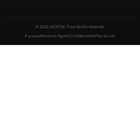
© 2026 LECFCM. Tous droits réservés.
À propos
Mentions légales
Confidentialité
Plan du site