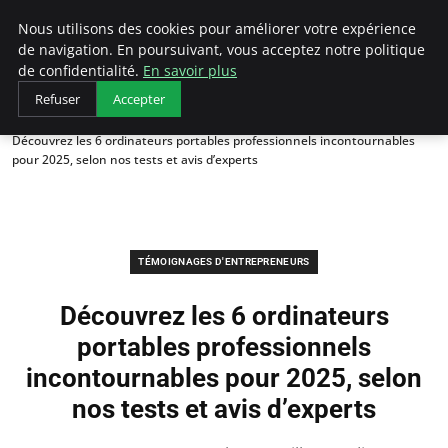
LECFCM
Nous utilisons des cookies pour améliorer votre expérience
de navigation. En poursuivant, vous acceptez notre politique
de confidentialité.
En savoir plus
Refuser
Accepter
Accueil
Témoignages d'entrepreneurs
Découvrez les 6 ordinateurs portables professionnels incontournables
pour 2025, selon nos tests et avis d’experts
TÉMOIGNAGES D'ENTREPRENEURS
Découvrez les 6 ordinateurs
portables professionnels
incontournables pour 2025, selon
nos tests et avis d’experts