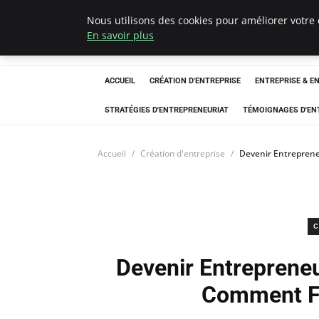
Nous utilisons des cookies pour améliorer votre 
LECFCM
En savoir plus
ACCUEIL
CRÉATION D'ENTREPRISE
ENTREPRISE & E
STRATÉGIES D'ENTREPRENEURIAT
TÉMOIGNAGES D'EN
Accueil
Création d'entreprise
Devenir Entreprene
C
Devenir Entrepreneu
Comment Fa