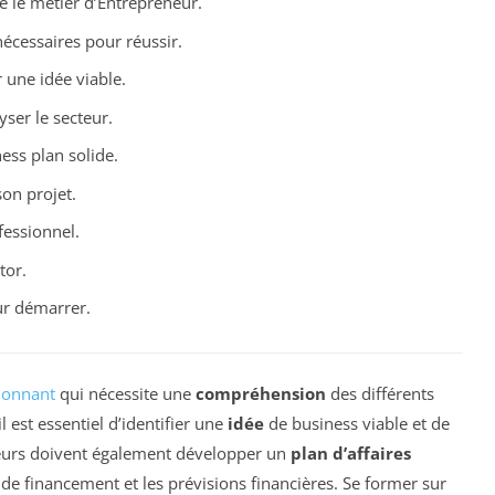
 le métier d’Entrepreneur.
écessaires pour réussir.
une idée viable.
ser le secteur.
ess plan solide.
on projet.
fessionnel.
tor.
ur démarrer.
ionnant
qui nécessite une
compréhension
des différents
l est essentiel d’identifier une
idée
de business viable et de
neurs doivent également développer un
plan d’affaires
gie de financement et les prévisions financières. Se former sur