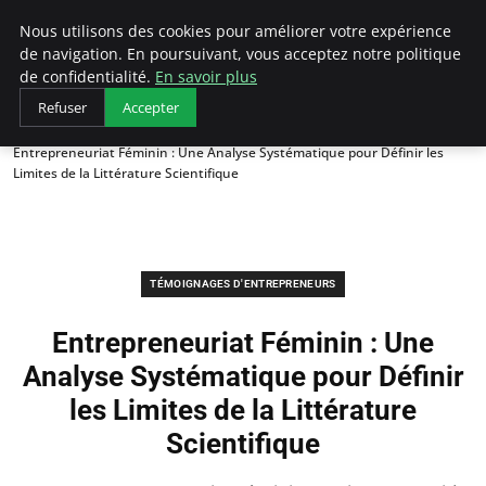
LECFCM
Nous utilisons des cookies pour améliorer votre expérience
de navigation. En poursuivant, vous acceptez notre politique
de confidentialité.
En savoir plus
Refuser
Accepter
Accueil
Témoignages d'entrepreneurs
Entrepreneuriat Féminin : Une Analyse Systématique pour Définir les
Limites de la Littérature Scientifique
TÉMOIGNAGES D'ENTREPRENEURS
Entrepreneuriat Féminin : Une
Analyse Systématique pour Définir
les Limites de la Littérature
Scientifique