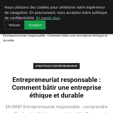
LECFCM
Nous utilisons des cookies pour améliorer votre expérience
de navigation. En poursuivant, vous acceptez notre politique
de confidentialité.
En savoir plus
Refuser
Accepter
Accueil
Stratégies d'entrepreneuriat
Entrepreneuriat responsable : Comment bâtir une entreprise éthique et
durable
STRATÉGIES D'ENTREPRENEURIAT
Entrepreneuriat responsable :
Comment bâtir une entreprise
éthique et durable
EN BREF Entrepreneuriat responsable : comprendre