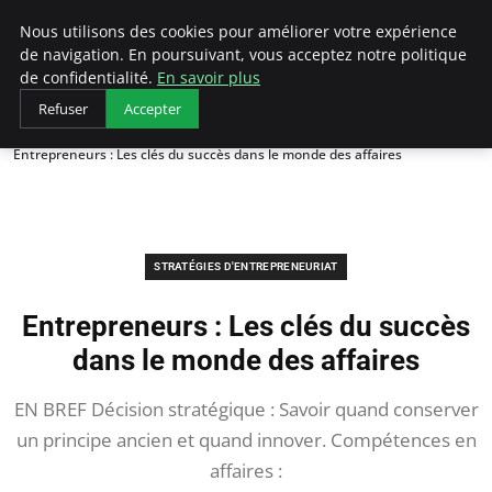
LECFCM
Nous utilisons des cookies pour améliorer votre expérience
de navigation. En poursuivant, vous acceptez notre politique
de confidentialité.
En savoir plus
Refuser
Accepter
Accueil
Stratégies d'entrepreneuriat
Entrepreneurs : Les clés du succès dans le monde des affaires
STRATÉGIES D'ENTREPRENEURIAT
Entrepreneurs : Les clés du succès
dans le monde des affaires
EN BREF Décision stratégique : Savoir quand conserver
un principe ancien et quand innover. Compétences en
affaires :