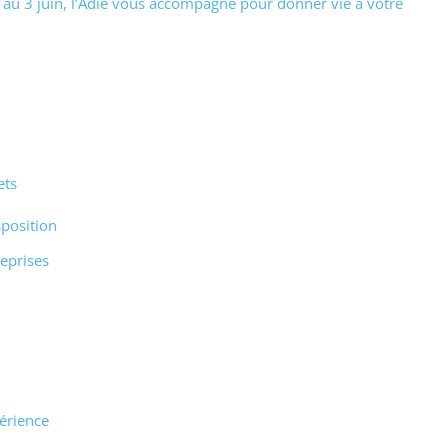
u 3 juin, l’Adie vous accompagne pour donner vie à votre
ets
sposition
reprises
érience