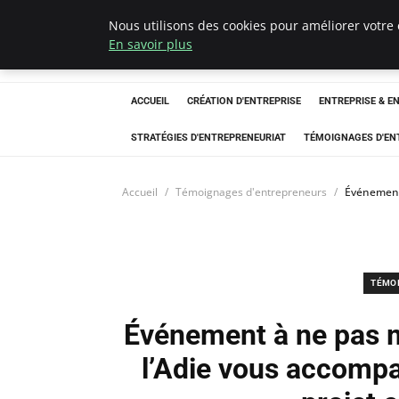
Nous utilisons des cookies pour améliorer votre 
LECFCM
En savoir plus
ACCUEIL
CRÉATION D'ENTREPRISE
ENTREPRISE & E
STRATÉGIES D'ENTREPRENEURIAT
TÉMOIGNAGES D'EN
Accueil
Témoignages d'entrepreneurs
Événement 
TÉMO
Événement à ne pas m
l’Adie vous accompa