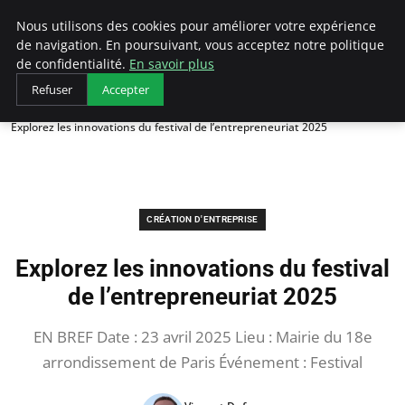
LECFCM
Nous utilisons des cookies pour améliorer votre expérience
de navigation. En poursuivant, vous acceptez notre politique
de confidentialité.
En savoir plus
Refuser
Accepter
Accueil
Création d'entreprise
Explorez les innovations du festival de l’entrepreneuriat 2025
CRÉATION D'ENTREPRISE
Explorez les innovations du festival
de l’entrepreneuriat 2025
EN BREF Date : 23 avril 2025 Lieu : Mairie du 18e
arrondissement de Paris Événement : Festival