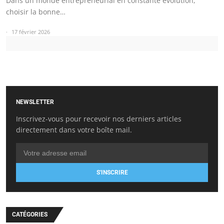
Dans un monde entrepreneurial en constante évolution,
choisir la bonne…
17 février 2026
NEWSLETTER
Inscrivez-vous pour recevoir nos derniers articles
directement dans votre boîte mail.
S'INSCRIRE
CATÉGORIES