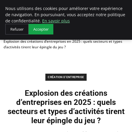
LECFCM
Nous utilisons des cookies pour améliorer votre expérience
de navigation. En poursuivant, vous acceptez notre politique
de confidentialité.
En savoir plus
Refuser
Accepter
Accueil
Création d'entreprise
Explosion des créations d’entreprises en 2025 : quels secteurs et types
d’activités tirent leur épingle du jeu ?
CRÉATION D'ENTREPRISE
Explosion des créations
d’entreprises en 2025 : quels
secteurs et types d’activités tirent
leur épingle du jeu ?