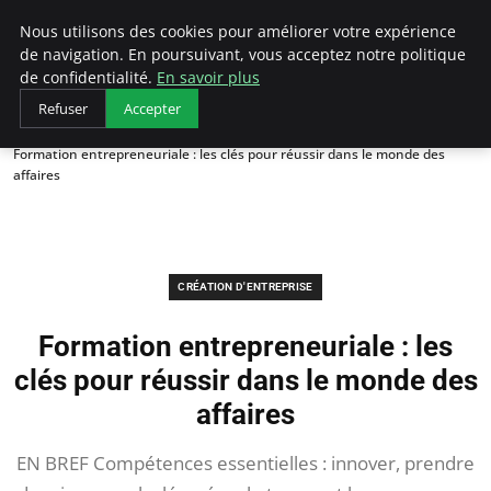
LECFCM
Nous utilisons des cookies pour améliorer votre expérience
de navigation. En poursuivant, vous acceptez notre politique
de confidentialité.
En savoir plus
Refuser
Accepter
Accueil
Création d'entreprise
Formation entrepreneuriale : les clés pour réussir dans le monde des
affaires
CRÉATION D'ENTREPRISE
Formation entrepreneuriale : les
clés pour réussir dans le monde des
affaires
EN BREF Compétences essentielles : innover, prendre