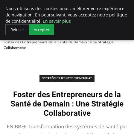
LECFCM
Nous utilisons des cookies pour améliorer votre expérience
de navigation. En poursuivant, vous acceptez notre politique
de confidentialité.
En savoir plus
Refuser
Accepter
Accueil
Stratégies d'entrepreneuriat
Foster des Entrepreneurs de la Santé de Demain : Une Stratégie
Collaborative
STRATÉGIES D'ENTREPRENEURIAT
Foster des Entrepreneurs de la
Santé de Demain : Une Stratégie
Collaborative
EN BREF Transformation des systèmes de santé par