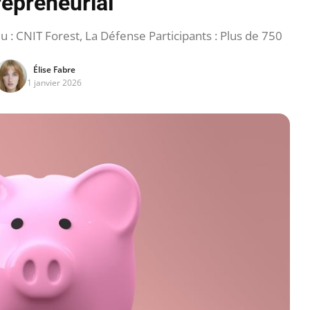
repreneurial
: CNIT Forest, La Défense Participants : Plus de 750
Élise Fabre
1 janvier 2026