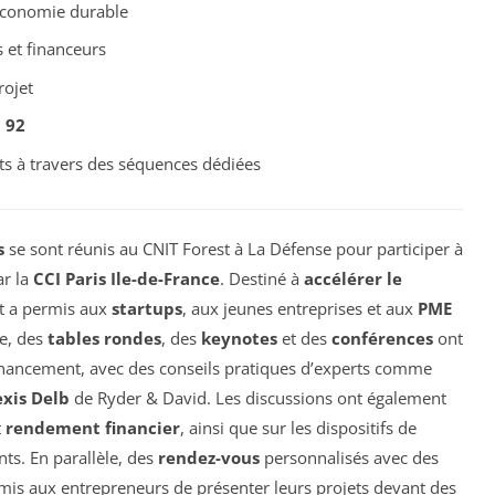
économie durable
 et financeurs
rojet
 92
cts à travers des séquences dédiées
s
se sont réunis au CNIT Forest à La Défense pour participer à
ar la
CCI Paris Ile-de-France
. Destiné à
accélérer le
t a permis aux
startups
, aux jeunes entreprises et aux
PME
e, des
tables rondes
, des
keynotes
et des
conférences
ont
inancement, avec des conseils pratiques d’experts comme
exis Delb
de Ryder & David. Les discussions ont également
t
rendement financier
, ainsi que sur les dispositifs de
ts. En parallèle, des
rendez-vous
personnalisés avec des
is aux entrepreneurs de présenter leurs projets devant des