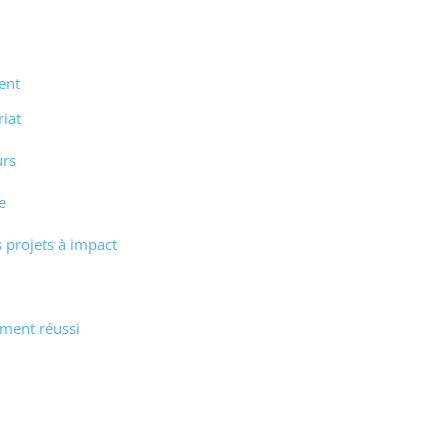
ent
riat
urs
e
s projets à impact
ement réussi