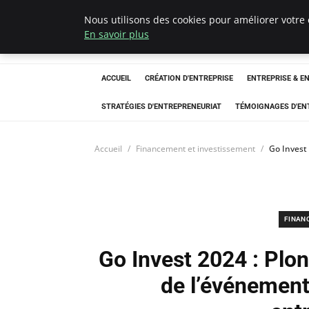
Nous utilisons des cookies pour améliorer votre 
LECFCM
En savoir plus
ACCUEIL
CRÉATION D'ENTREPRISE
ENTREPRISE & E
STRATÉGIES D'ENTREPRENEURIAT
TÉMOIGNAGES D'EN
Accueil
Financement et investissement
Go Invest
FINAN
Go Invest 2024 : Plo
de l’événemen