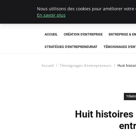
Nous utilisons des cookies pour améliorer votre 
LECFCM
En savoir plus
ACCUEIL
CRÉATION D'ENTREPRISE
ENTREPRISE & E
STRATÉGIES D'ENTREPRENEURIAT
TÉMOIGNAGES D'EN
Accueil
Témoignages d'entrepreneurs
Huit histo
TÉMO
Huit histoires
ent