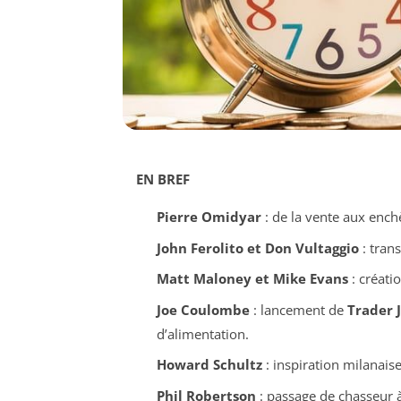
EN BREF
Pierre Omidyar
: de la vente aux ench
John Ferolito et Don Vultaggio
: tran
Matt Maloney et Mike Evans
: créati
Joe Coulombe
: lancement de
Trader J
d’alimentation.
Howard Schultz
: inspiration milanais
Phil Robertson
: passage de chasseur 