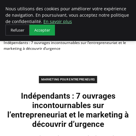
LECFCM
Nous utilisons des cookies pour améliorer votre expérience
de navigation. En poursuivant, vous acceptez notre politique
de confidentialité.
En savoir plus
Refuser
Accepter
Accueil
Marketing pour entrepreneurs
Indépendants : 7 ouvrages incontournables sur l’entrepreneuriat et le
marketing à découvrir d’urgence
MARKETING POUR ENTREPRENEURS
Indépendants : 7 ouvrages
incontournables sur
l’entrepreneuriat et le marketing à
découvrir d’urgence