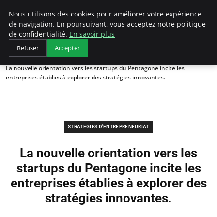
LECFCM
Nous utilisons des cookies pour améliorer votre expérience
de navigation. En poursuivant, vous acceptez notre politique
de confidentialité.
En savoir plus
Refuser
Accepter
Accueil
Stratégies d'entrepreneuriat
La nouvelle orientation vers les startups du Pentagone incite les
entreprises établies à explorer des stratégies innovantes.
STRATÉGIES D'ENTREPRENEURIAT
La nouvelle orientation vers les
startups du Pentagone incite les
entreprises établies à explorer des
stratégies innovantes.