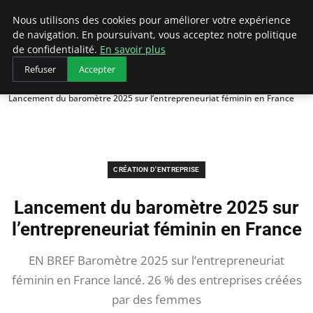
LECFCM
Nous utilisons des cookies pour améliorer votre expérience
de navigation. En poursuivant, vous acceptez notre politique
de confidentialité.
En savoir plus
Refuser
Accepter
Accueil
Création d'entreprise
Lancement du baromètre 2025 sur l’entrepreneuriat féminin en France
CRÉATION D'ENTREPRISE
Lancement du baromètre 2025 sur
l’entrepreneuriat féminin en France
EN BREF Baromètre 2025 sur l’entrepreneuriat
féminin en France lancé. 26 % des entreprises créées
par des femmes