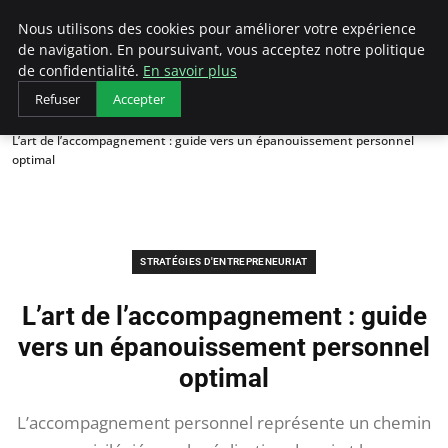
LECFCM
Nous utilisons des cookies pour améliorer votre expérience
de navigation. En poursuivant, vous acceptez notre politique
de confidentialité.
En savoir plus
Refuser
Accepter
Accueil
Stratégies d'entrepreneuriat
L’art de l’accompagnement : guide vers un épanouissement personnel
optimal
STRATÉGIES D'ENTREPRENEURIAT
L’art de l’accompagnement : guide
vers un épanouissement personnel
optimal
L’accompagnement personnel représente un chemin