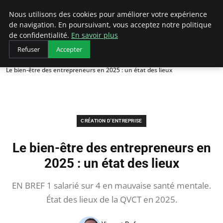
LECFCM
Nous utilisons des cookies pour améliorer votre expérience
de navigation. En poursuivant, vous acceptez notre politique
de confidentialité.
En savoir plus
Refuser
Accepter
Accueil
Création d'entreprise
Le bien-être des entrepreneurs en 2025 : un état des lieux
CRÉATION D'ENTREPRISE
Le bien-être des entrepreneurs en
2025 : un état des lieux
EN BREF 1 salarié sur 4 en mauvaise santé mentale.
État des lieux de la QVCT en 2025.