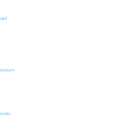
atif
ibuteurs
nnels