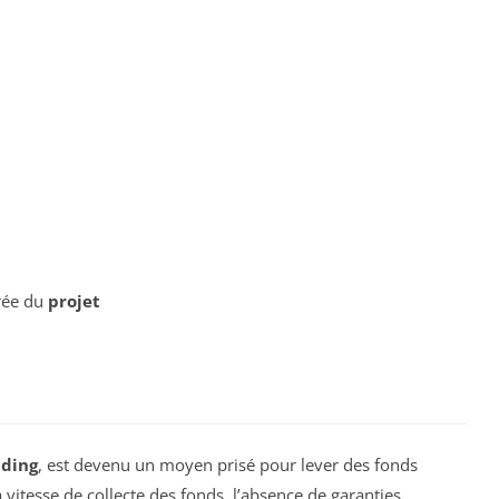
rée du
projet
ding
, est devenu un moyen prisé pour lever des fonds
a vitesse de collecte des fonds, l’absence de garanties