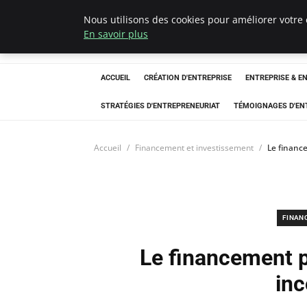
Nous utilisons des cookies pour améliorer votre 
LECFCM
En savoir plus
ACCUEIL
CRÉATION D'ENTREPRISE
ENTREPRISE & E
STRATÉGIES D'ENTREPRENEURIAT
TÉMOIGNAGES D'EN
Accueil
Financement et investissement
Le finance
FINAN
Le financement pa
in