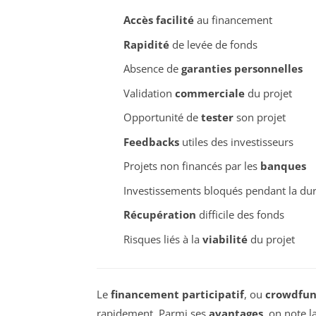
Accès facilité
au financement
Rapidité
de levée de fonds
Absence de
garanties personnelles
Validation
commerciale
du projet
Opportunité de
tester
son projet
Feedbacks
utiles des investisseurs
Projets non financés par les
banques
Investissements bloqués pendant la du
Récupération
difficile des fonds
Risques liés à la
viabilité
du projet
Le
financement participatif
, ou
crowdfun
rapidement. Parmi ses
avantages
, on note l