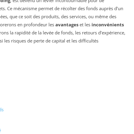
ding
, est devenu un levier incontournable pour de
ts. Ce mécanisme permet de récolter des fonds auprès d’un
iées, que ce soit des produits, des services, ou même des
xplorerons en profondeur les
avantages
et les
inconvénients
ns la rapidité de la levée de fonds, les retours d’expérience,
i les risques de perte de capital et les difficultés
ds
é