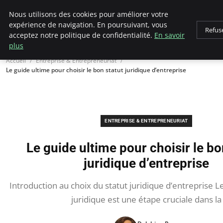
LECFCM
Nous utilisons des cookies pour améliorer votre
expérience de navigation. En poursuivant, vous
Refus
acceptez notre politique de confidentialité.
En savoir
plus
Accueil
Entreprise & Entrepreneuriat
Le guide ultime pour choisir le bon statut juridique d’entreprise
ENTREPRISE & ENTREPRENEURIAT
Le guide ultime pour choisir le bo
juridique d’entreprise
Introduction au choix du statut juridique d’entreprise L
juridique est une étape cruciale dans la