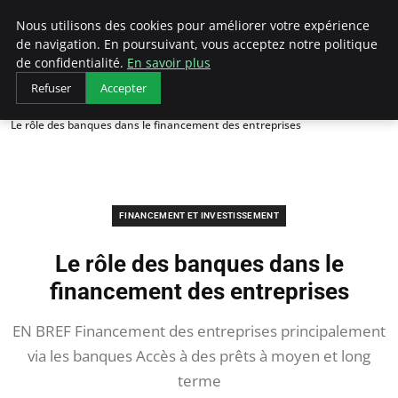
LECFCM
Nous utilisons des cookies pour améliorer votre expérience
de navigation. En poursuivant, vous acceptez notre politique
de confidentialité.
En savoir plus
Refuser
Accepter
Accueil
Financement et investissement
Le rôle des banques dans le financement des entreprises
FINANCEMENT ET INVESTISSEMENT
Le rôle des banques dans le
financement des entreprises
EN BREF Financement des entreprises principalement
via les banques Accès à des prêts à moyen et long
terme