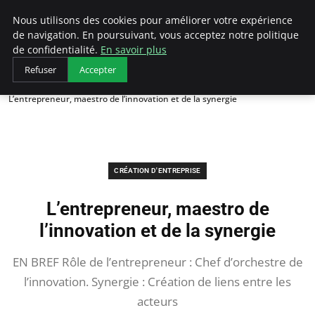
LECFCM
Nous utilisons des cookies pour améliorer votre expérience
de navigation. En poursuivant, vous acceptez notre politique
de confidentialité.
En savoir plus
Refuser
Accepter
Accueil
Création d'entreprise
L’entrepreneur, maestro de l’innovation et de la synergie
CRÉATION D'ENTREPRISE
L’entrepreneur, maestro de
l’innovation et de la synergie
EN BREF Rôle de l’entrepreneur : Chef d’orchestre de
l’innovation. Synergie : Création de liens entre les
acteurs