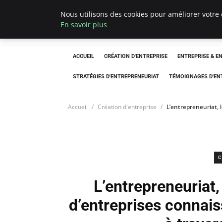
Nous utilisons des cookies pour améliorer votre 
LECFCM
En savoir plus
ACCUEIL
CRÉATION D'ENTREPRISE
ENTREPRISE & E
STRATÉGIES D'ENTREPRENEURIAT
TÉMOIGNAGES D'EN
Accueil
Création d'entreprise
L’entrepreneuriat, 
C
L’entrepreneuriat, 
d’entreprises connai