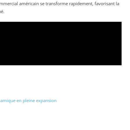
mmercial américain se transforme rapidement, favorisant la
hé.
ynamique en pleine expansion