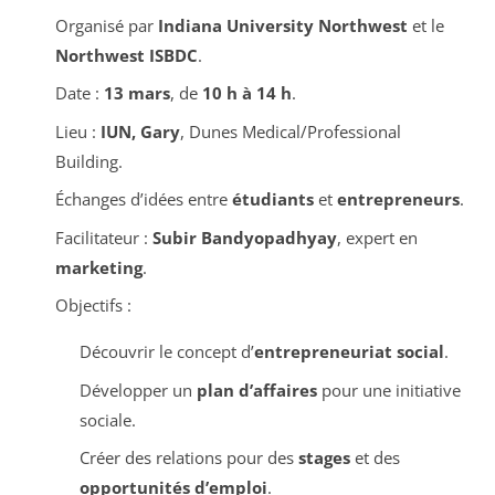
Organisé par
Indiana University Northwest
et le
Northwest ISBDC
.
Date :
13 mars
, de
10 h à 14 h
.
Lieu :
IUN, Gary
, Dunes Medical/Professional
Building.
Échanges d’idées entre
étudiants
et
entrepreneurs
.
Facilitateur :
Subir Bandyopadhyay
, expert en
marketing
.
Objectifs :
Découvrir le concept d’
entrepreneuriat social
.
Développer un
plan d’affaires
pour une initiative
sociale.
Créer des relations pour des
stages
et des
opportunités d’emploi
.