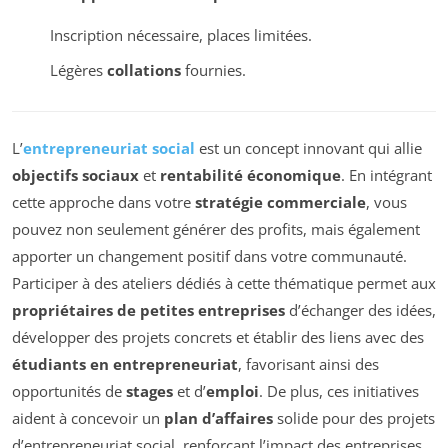
Inscription nécessaire, places limitées.
Légères
collations
fournies.
L’
entrepreneuriat social
est un concept innovant qui allie
objectifs sociaux
et
rentabilité économique
. En intégrant
cette approche dans votre
stratégie commerciale
, vous
pouvez non seulement générer des profits, mais également
apporter un changement positif dans votre communauté.
Participer à des ateliers dédiés à cette thématique permet aux
propriétaires de petites entreprises
d’échanger des idées,
développer des projets concrets et établir des liens avec des
étudiants en entrepreneuriat
, favorisant ainsi des
opportunités de
stages
et d’
emploi
. De plus, ces initiatives
aident à concevoir un
plan d’affaires
solide pour des projets
d’entrepreneuriat social, renforçant l’impact des entreprises