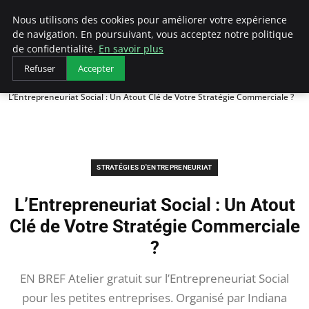
LECFCM
Nous utilisons des cookies pour améliorer votre expérience
de navigation. En poursuivant, vous acceptez notre politique
de confidentialité.
En savoir plus
Refuser
Accepter
Accueil
Stratégies d'entrepreneuriat
L’Entrepreneuriat Social : Un Atout Clé de Votre Stratégie Commerciale ?
STRATÉGIES D'ENTREPRENEURIAT
L’Entrepreneuriat Social : Un Atout
Clé de Votre Stratégie Commerciale
?
EN BREF Atelier gratuit sur l’Entrepreneuriat Social
pour les petites entreprises. Organisé par Indiana