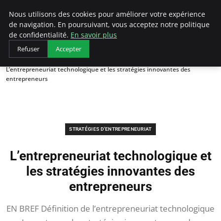
LECFCM
Nous utilisons des cookies pour améliorer votre expérience
de navigation. En poursuivant, vous acceptez notre politique
de confidentialité.
En savoir plus
Refuser
Accepter
Accueil
Stratégies d'entrepreneuriat
L’entrepreneuriat technologique et les stratégies innovantes des
entrepreneurs
STRATÉGIES D'ENTREPRENEURIAT
L’entrepreneuriat technologique et
les stratégies innovantes des
entrepreneurs
EN BREF Définition de l’entrepreneuriat technologique