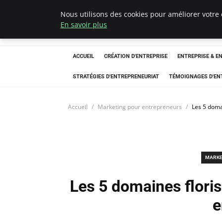
Nous utilisons des cookies pour améliorer votre 
LECFCM
En savoir plus
ACCUEIL
CRÉATION D'ENTREPRISE
ENTREPRISE & E
STRATÉGIES D'ENTREPRENEURIAT
TÉMOIGNAGES D'EN
Accueil
Marketing pour entrepreneurs
Les 5 doma
MARKE
Les 5 domaines floris
e